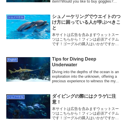
item!!Would you like to buy goggles?
Wearing a s...
シュノーケリングでウエイトのつ
シュノーケル
け方に困っている人が学ぶべきこ
と
本サイトは広告を含みますウェットスー
ツはこちらから！フィンは必須アイテム
です！ゴーグルの購入はいかがですか？
シュノーケリング愛好者にとって、適切
なウエイトの選定と配置は水中での快適
な体験をする上で重要な要素です。この
Tips for Diving Deep
English
記事では、シュノーケリン...
Underwater
Diving into the depths of the ocean is an
exploration into the unknown, offering a
precious experience to witness the my...
ダイビングの際にはクラゲに注
シュノーケル
意！
本サイトは広告を含みますウェットスー
ツはこちらから！フィンは必須アイテム
です！ゴーグルの購入はいかがですか？
ダイビングは美しい海の世界を覗き込む
冒険であり、その中で見かける生物には