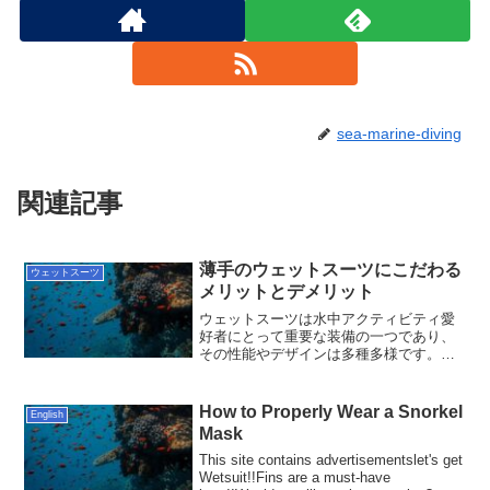
sea-marine-diving
関連記事
薄手のウェットスーツにこだわる
ウェットスーツ
メリットとデメリット
ウェットスーツは水中アクティビティ愛
好者にとって重要な装備の一つであり、
その性能やデザインは多種多様です。中
でも、薄手のウェットスーツは特に注目
されています。この記事では、薄手のウ
ェットスーツに焦点を当て、そのメリッ
How to Properly Wear a Snorkel
English
トとデメリットについて詳...
Mask
This site contains advertisementslet's get
Wetsuit!!Fins are a must-have