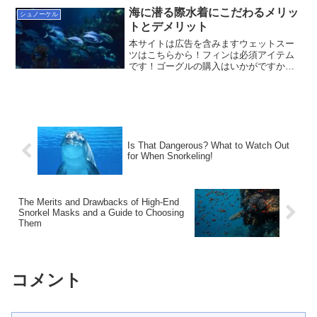
様々な驚きが待っています。しかし、中
海に潜る際水着にこだわるメリッ
シュノーケル
でもクラゲは美しい一方で...
トとデメリット
本サイトは広告を含みますウェットスー
ツはこちらから！フィンは必須アイテム
です！ゴーグルの購入はいかがですか？
水中での快適な体験を求めるなら、水着
選びにこだわりが欠かせません。特に、
適切な水着を選ぶことで水中での動きが
妨げられず、泳ぎやすさが...
Is That Dangerous? What to Watch Out
for When Snorkeling!
The Merits and Drawbacks of High-End
Snorkel Masks and a Guide to Choosing
Them
コメント