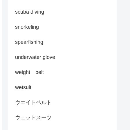
scuba diving
snorkeling
spearfishing
underwater glove
weight belt
wetsuit
ウエイトベルト
ウェットスーツ